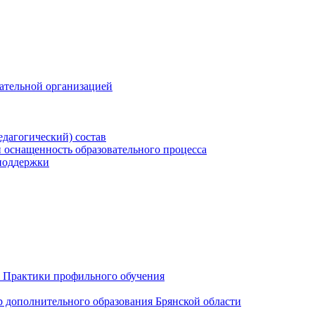
вательной организацией
едагогический) состав
 оснащенность образовательного процесса
поддержки
 Практики профильного обучения
р дополнительного образования Брянской области