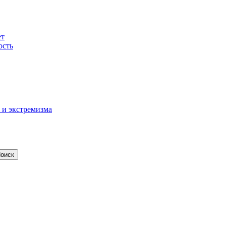
ет
ость
 и экстремизма
оиск