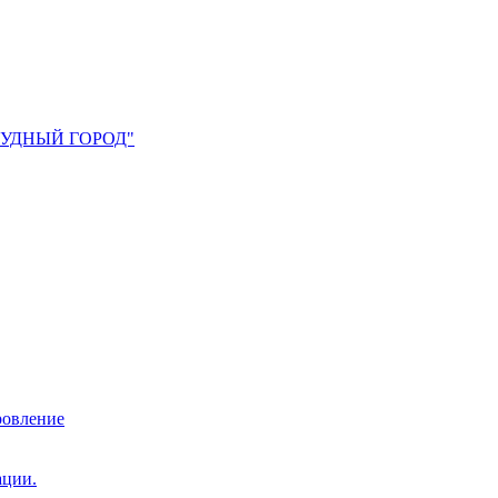
УМРУДНЫЙ ГОРОД"
ровление
ации.