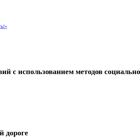
ть!»
вий с использованием методов социальн
й дороге