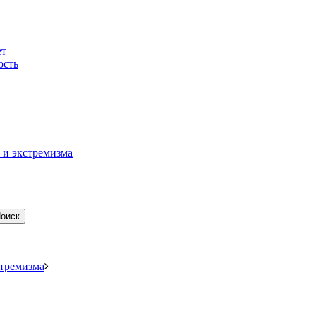
ет
ость
 и экстремизма
оиск
стремизма