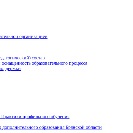
вательной организацией
едагогический) состав
 оснащенность образовательного процесса
поддержки
 Практики профильного обучения
р дополнительного образования Брянской области