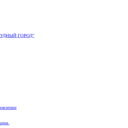
УМРУДНЫЙ ГОРОД"
ровление
ации.