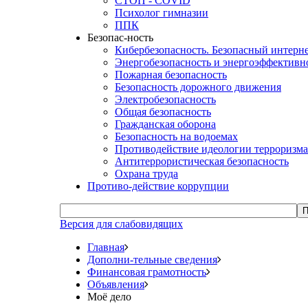
СТОП - COVID
Психолог гимназии
ППК
Безопас-ность
Кибербезопасность. Безопасный интерн
Энергобезопасность и энергоэффективн
Пожарная безопасность
Безопасность дорожного движения
Электробезопасность
Общая безопасность
Гражданская оборона
Безопасность на водоемах
Противодействие идеологии терроризма
Антитеррористическая безопасность
Охрана труда
Противо-действие коррупции
П
Версия для слабовидящих
Главная
Дополни-тельные сведения
Финансовая грамотность
Объявления
Моё дело