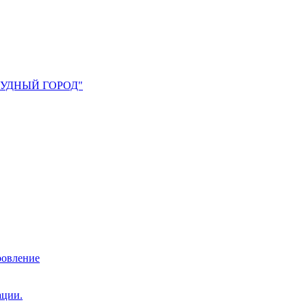
УМРУДНЫЙ ГОРОД"
ровление
ации.