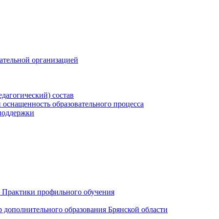
вательной организацией
едагогический) состав
 оснащенность образовательного процесса
поддержки
 Практики профильного обучения
р дополнительного образования Брянской области