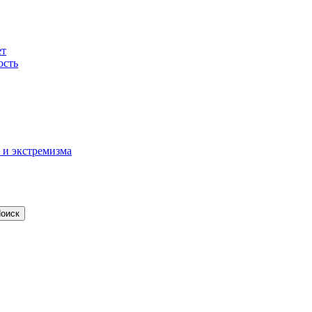
ет
ость
 и экстремизма
оиск