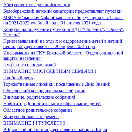
Абитуриентам - для информации
Белобережский детский санаторий предоставляет путёвки
МБОУ «Гимназия №4» объявляет набор учащихся в 1 класс
на 2021-2022 учебный год с 01 апреля 2021 года
Конкурс на получение путёвки в ВДЦ "Орлёнок", "Океан",
"Смена"
Прием заявлений на отдых и оздоровление детей в летний
период осуществляется с 20 апреля 2021 года
Информация из ГКУ Брянской области "Отдел социальной
защиты населения"
Путёвки с господдержкой
ВНИМАНИЕ МНОГОДЕТНЫМ СЕМЬЯМ!!!
Пробный день
Торжественные линейки, посвященные Дню Знаний
Общероссийское родительское собрание
Внимание, родительские собрания!
Навигатор Дополнительного образования детей
Областное родительское собрание
Конкурс Большая перемена
ВНИМАНИЕ!!!! ТУРСЛЕТ!!!!
В Брянской области осуществляется набор в Лицей