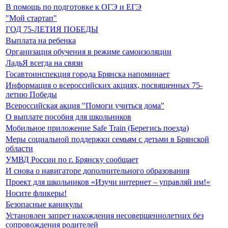
В помощь по подготовке к ОГЭ и ЕГЭ
"Мой стартап"
ГОД 75-ЛЕТИЯ ПОБЕДЫ
Выплата на ребенка
Организация обучения в режиме самоизоляции
ЛадьЯ всегда на связи
Госавтоинспекция города Брянска напоминает
Информация о всероссийских акциях, посвященных 75-
летию Победы
Всероссийская акция "Помоги учиться дома"
О выплате пособия для школьников
Мобильное приложение Safe Train (Берегись поезда)
Меры социальной поддержки семьям с детьми в Брянской
области
УМВД России по г. Брянску сообщает
И снова о навигаторе дополнительного образования
Проект для школьников «Изучи интернет – управляй им!»
Носите фликеры!
Безопасные каникулы
Установлен запрет нахождения несовершеннолетних без
сопровождения родителей