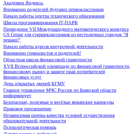
Академии Яндекса.
Вниманию родителей будущих первоклассников
Начало работы центра технического образования
Школа программирования IT-ПАРК
Проведение VII Международного математического конкурса
GS Group для старшеклассников из нестоличных городов "Я
решаю!"
Начало работы курсов внеурочной деятельности
Вниманию гимназистов и родителей!
Областная школа финансовой грамотности
ХVII Всероссийской олимпиаде по финансовой грамотности,
финансовому рынку и защите прав потребителей
финансовых услуг
День открытых дверей КГМУ
Главное управление МЧС России по Брянской области
информирует
Безопасные, полезные и весёлые январские каникулы
Правовое просвещение
Независимая оценка качества условий осуществления
образовательной деятельности
Психологическая помощь
Дарите книги с любовью!